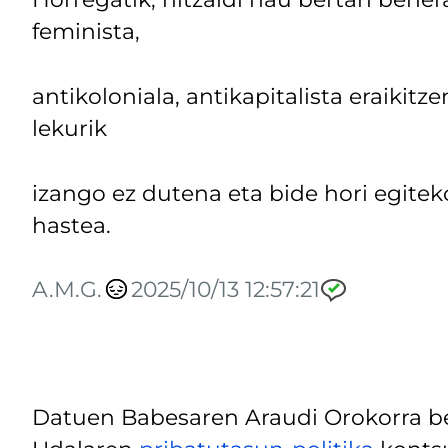
feminista,
antikoloniala, antikapitalista eraikitz
lekurik
izango ez dutena eta bide hori egitek
hastea.
A.M.G.
2025/10/13 12:57:21
Datuen Babesaren Araudi Orokorra be