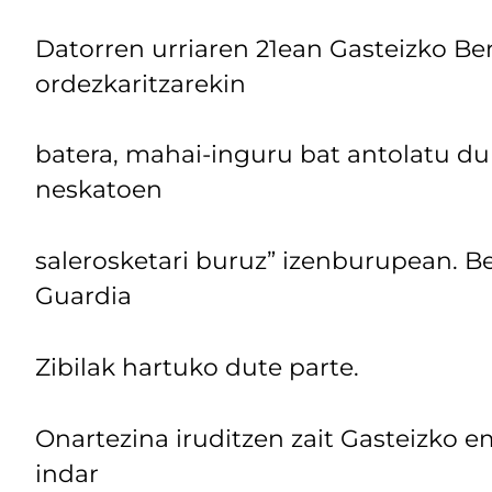
Datorren urriaren 21ean Gasteizko Be
ordezkaritzarekin
batera, mahai-inguru bat antolatu d
neskatoen
salerosketari buruz” izenburupean. Be
Guardia
Zibilak hartuko dute parte.
Onartezina iruditzen zait Gasteizko
indar