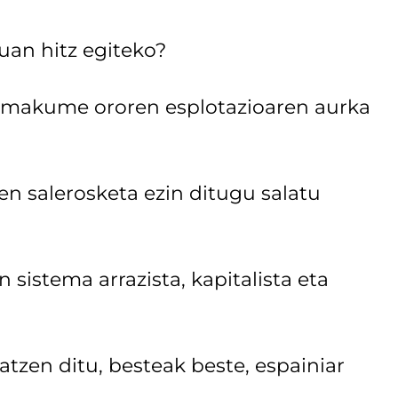
uan hitz egiteko?
t emakume ororen esplotazioaren aurka
n salerosketa ezin ditugu salatu
sistema arrazista, kapitalista eta
atzen ditu, besteak beste, espainiar