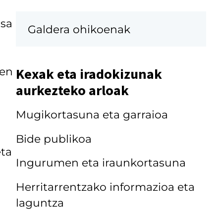
osa
Galdera ohikoenak
nen
Kexak eta iradokizunak
aurkezteko arloak
Mugikortasuna eta garraioa
Bide publikoa
eta
Ingurumen eta iraunkortasuna
Herritarrentzako informazioa eta
laguntza