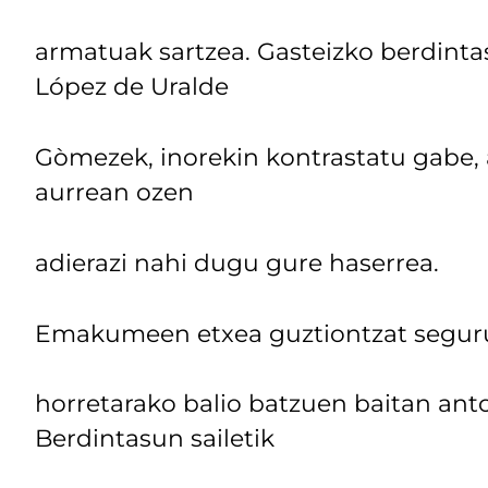
armatuak sartzea. Gasteizko berdinta
López de Uralde
Gòmezek, inorekin kontrastatu gabe,
aurrean ozen
adierazi nahi dugu gure haserrea.
Emakumeen etxea guztiontzat segurua
horretarako balio batzuen baitan ant
Berdintasun sailetik