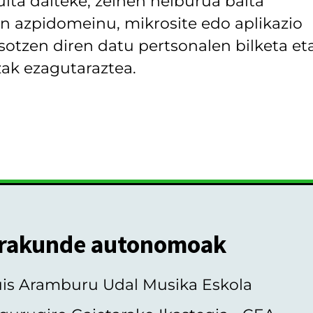
lta daiteke, zeinen helburua baita
 azpidomeinu, mikrosite edo aplikazio
asotzen diren datu pertsonalen bilketa et
ak ezagutaraztea.
rakunde autonomoak
uis Aramburu Udal Musika Eskola