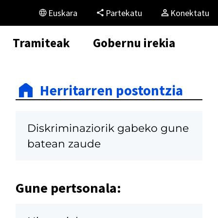
Euskara
Partekatu
Konektatu
Tramiteak
Gobernu irekia
Herritarren postontzia
Diskriminaziorik gabeko gune
batean zaude
Gune pertsonala: