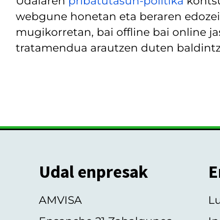
Udalaren
pribatutasun-politika
kontsu
webgune honetan eta beraren edozein
mugikorretan, bai offline bai online j
tratamendua arautzen duten baldintz
Udal enpresak
E
AMVISA
L