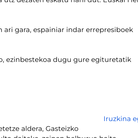
en ari gara, espainiar indar errepresiboek
o, ezinbestekoa dugu gure egituretatik
Iruzkina e
tetze aldera, Gasteizko