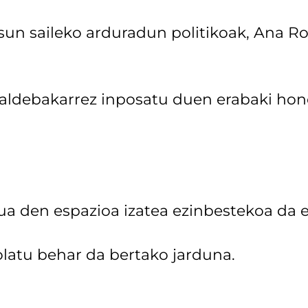
sun saileko arduradun politikoak, Ana R
 aldebakarrez inposatu duen erabaki ho
 den espazioa izatea ezinbestekoa da 
olatu behar da bertako jarduna.