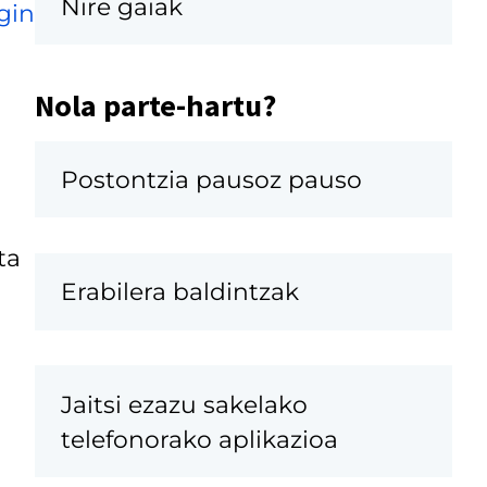
Nire gaiak
gin
Nola parte-hartu?
Postontzia pausoz pauso
ta
Erabilera baldintzak
Jaitsi ezazu sakelako
o
telefonorako aplikazioa