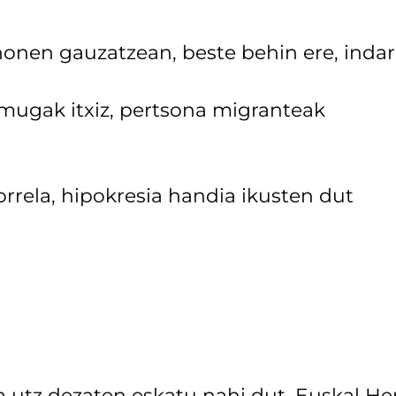
honen gauzatzean, beste behin ere, indar
: mugak itxiz, pertsona migranteak
rela, hipokresia handia ikusten dut
a utz dezaten eskatu nahi dut. Euskal Her