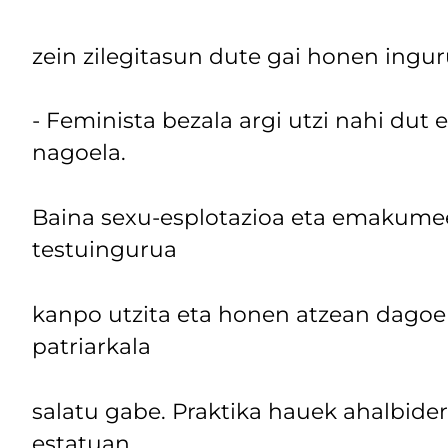
zein zilegitasun dute gai honen ingur
- Feminista bezala argi utzi nahi du
nagoela.
Baina sexu-esplotazioa eta emakumee
testuingurua
kanpo utzita eta honen atzean dagoen 
patriarkala
salatu gabe. Praktika hauek ahalbider
estatuan