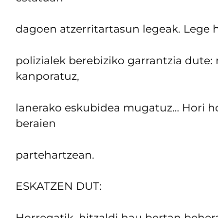
dagoen atzerritartasun legeak. Lege 
polizialek berebiziko garrantzia dute
kanporatuz,
lanerako eskubidea mugatuz… Hori hor
beraien
partehartzean.
ESKATZEN DUT:
Horregatik, hitzaldi hau bertan beher