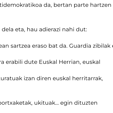
ntidemokratikoa da, bertan parte hartzen
dela eta, hau adierazi nahi dut:
an sartzea eraso bat da. Guardia zibilak 
ra erabili dute Euskal Herrian, euskal
turatuak izan diren euskal herritarrak,
ortxaketak, ukituak… egin dituzten