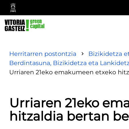
Vitoria-
Gasteizko
Udala
Herritarren postontzia
Bizikidetza e
Berdintasuna, Bizikidetza eta Lankidet
Urriaren 21eko emakumeen etxeko hitz
Urriaren 21eko e
hitzaldia bertan b