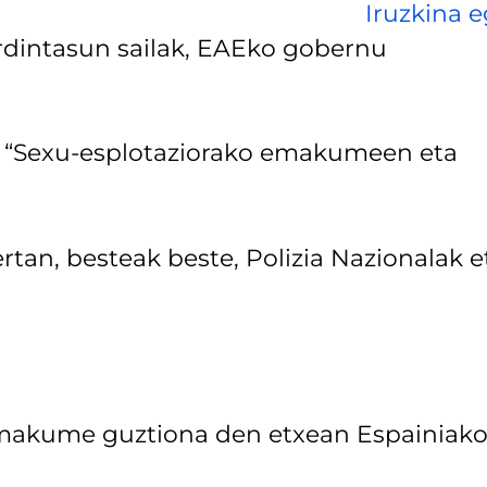
Iruzkina e
rdintasun sailak, EAEko gobernu
u “Sexu-esplotaziorako emakumeen eta
rtan, besteak beste, Polizia Nazionalak e
 emakume guztiona den etxean Espainiak