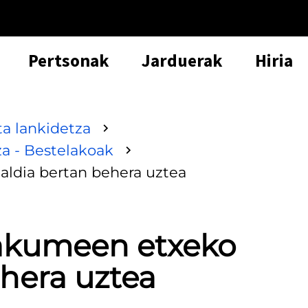
Pertsonak
Jarduerak
Hiria
ta lankidetza
za - Bestelakoak
aldia bertan behera uztea
makumeen etxeko
ehera uztea