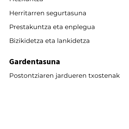
Herritarren segurtasuna
Prestakuntza eta enplegua
Bizikidetza eta lankidetza
Gardentasuna
Postontziaren jardueren txostenak