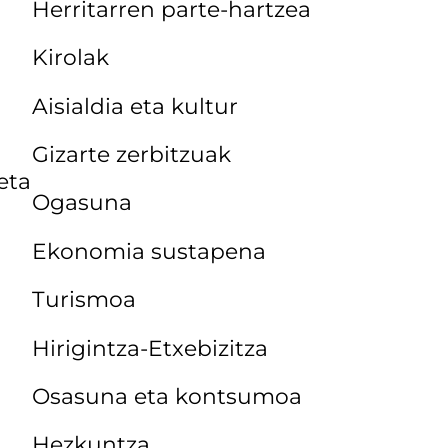
Herritarren parte-hartzea
Kirolak
Aisialdia eta kultur
Gizarte zerbitzuak
eta
Ogasuna
Ekonomia sustapena
Turismoa
Hirigintza-Etxebizitza
Osasuna eta kontsumoa
Hezkuntza