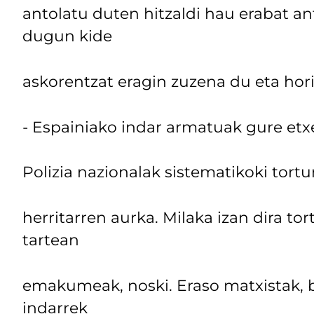
antolatu duten hitzaldi hau erabat a
dugun kide
askorentzat eragin zuzena du eta hori 
- Espainiako indar armatuak gure etxe
Polizia nazionalak sistematikoki tortu
herritarren aurka. Milaka izan dira tor
tartean
emakumeak, noski. Eraso matxistak, b
indarrek