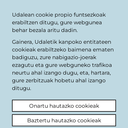
Vitoria-
Partekatu
Kon
Euskara
Udalean cookie propio funtsezkoak
Gasteizko
erabiltzen ditugu, gure webgunea
Udala
behar bezala aritu dadin.
Gainera, Udaletik kanpoko entitateen
Udal enplegua
cookieak erabiltzeko baimena ematen
badiguzu, zure nabigazio-joerak
ezagutu eta gure webguneko trafikoa
Nómina
neurtu ahal izango dugu, eta, hartara,
gure zerbitzuak hobetu ahal izango
Azken iruzkina ikusi
(Noiz egina: 2026/02/09
ditugu.
17:08:30)
Onartu hautazko cookieak
Iruzkina egin
Buenos días, recientemente dejé de
Baztertu hautazko cookieak
trabajaren el ayuntamiento y ahora no