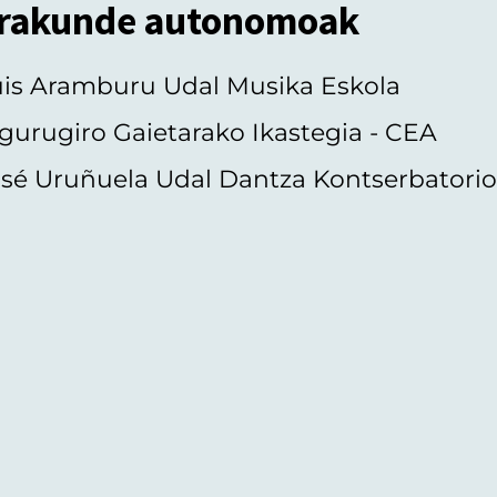
rakunde autonomoak
uis Aramburu Udal Musika Eskola
gurugiro Gaietarako Ikastegia - CEA
sé Uruñuela Udal Dantza Kontserbatori