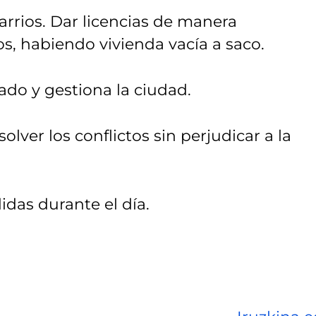
arrios. Dar licencias de manera
os, habiendo vivienda vacía a saco.
do y gestiona la ciudad.
lver los conflictos sin perjudicar a la
idas durante el día.