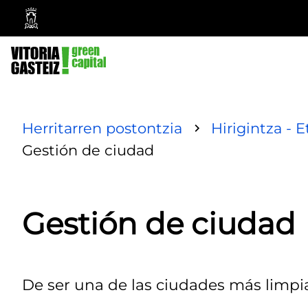
Vitoria-
Gasteizko
Udala
Herritarren postontzia
Hirigintza - E
Gestión de ciudad
Gestión de ciudad
De ser una de las ciudades más limpia