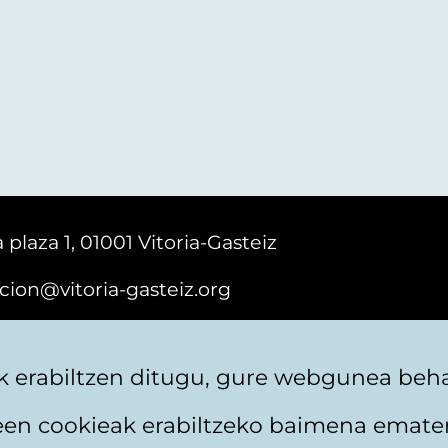
 plaza 1, 01001 Vitoria-Gasteiz
cion@vitoria-gasteiz.org
161616
 erabiltzen ditugu, gure webgunea behar
teen cookieak erabiltzeko baimena emate