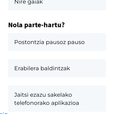
Nire gaiak
Nola parte-hartu?
Postontzia pausoz pauso
Erabilera baldintzak
Jaitsi ezazu sakelako
telefonorako aplikazioa