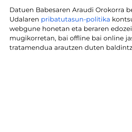
Datuen Babesaren Araudi Orokorra be
Udalaren
pribatutasun-politika
kontsu
webgune honetan eta beraren edozein
mugikorretan, bai offline bai online j
tratamendua arautzen duten baldintz