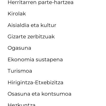
Herritarren parte-hartzea
Kirolak
Aisialdia eta kultur
Gizarte zerbitzuak
Ogasuna
Ekonomia sustapena
Turismoa
Hirigintza-Etxebizitza
Osasuna eta kontsumoa
Hezkuntza