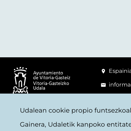
Espainia
informa
+34 945
© Vitoria-Gasteizko Udala
Udalean cookie propio funtsezkoak
Gainera, Udaletik kanpoko entita