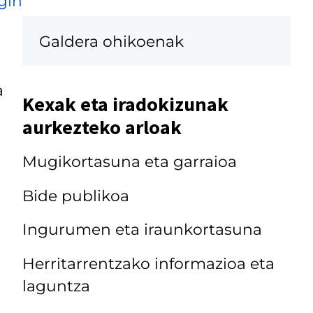
gin
Galdera ohikoenak
a
Kexak eta iradokizunak
aurkezteko arloak
Mugikortasuna eta garraioa
Bide publikoa
Ingurumen eta iraunkortasuna
Herritarrentzako informazioa eta
laguntza