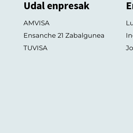
Udal enpresak
E
AMVISA
L
Ensanche 21 Zabalgunea
In
TUVISA
Jo