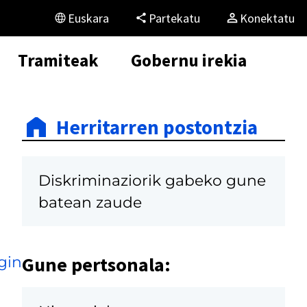
Euskara
Partekatu
Konektatu
Tramiteak
Gobernu irekia
Herritarren postontzia
Diskriminaziorik gabeko gune
batean zaude
Gune pertsonala:
gin