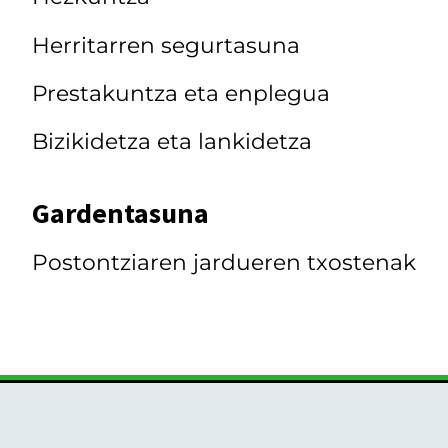
Herritarren segurtasuna
Prestakuntza eta enplegua
Bizikidetza eta lankidetza
Gardentasuna
Postontziaren jardueren txostenak