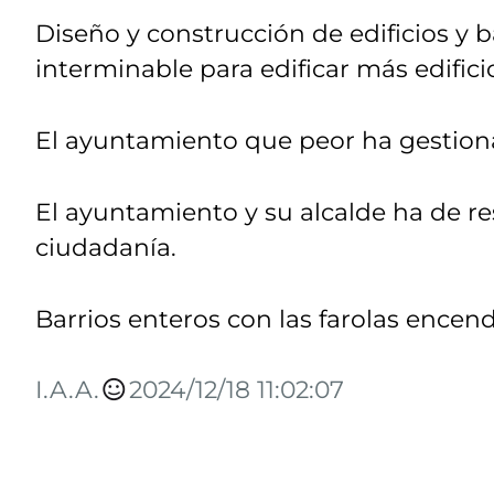
Diseño y construcción de edificios y b
interminable para edificar más edifici
El ayuntamiento que peor ha gestiona
El ayuntamiento y su alcalde ha de reso
ciudadanía.
Barrios enteros con las farolas encend
I.A.A.
2024/12/18 11:02:07