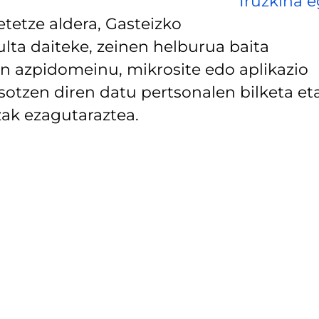
Iruzkina e
tetze aldera, Gasteizko
lta daiteke, zeinen helburua baita
 azpidomeinu, mikrosite edo aplikazio
asotzen diren datu pertsonalen bilketa et
ak ezagutaraztea.