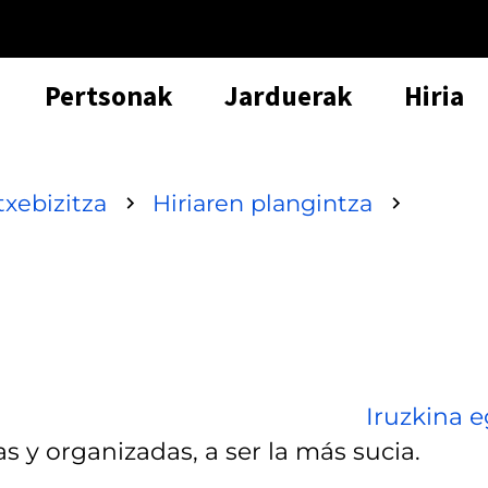
Pertsonak
Jarduerak
Hiria
txebizitza
Hiriaren plangintza
Iruzkina e
s y organizadas, a ser la más sucia.