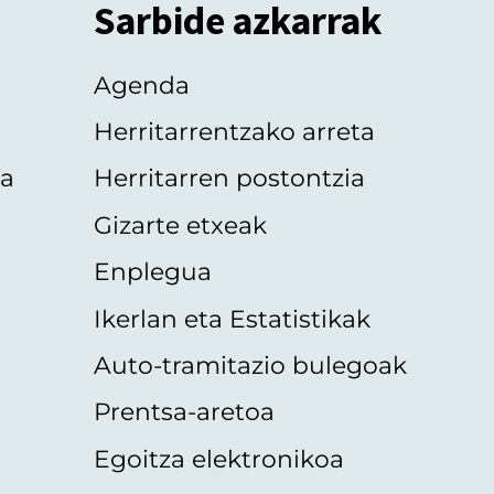
Sarbide azkarrak
Agenda
Herritarrentzako arreta
oa
Herritarren postontzia
Gizarte etxeak
Enplegua
Ikerlan eta Estatistikak
Auto-tramitazio bulegoak
Prentsa-aretoa
Egoitza elektronikoa