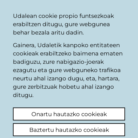
Vitoria-
Partekatu
Kon
Euskara
Udalean cookie propio funtsezkoak
Gasteizko
erabiltzen ditugu, gure webgunea
Udala
behar bezala aritu dadin.
Gainera, Udaletik kanpoko entitateen
Hondakinak birziklatzea
cookieak erabiltzeko baimena ematen
badiguzu, zure nabigazio-joerak
ezagutu eta gure webguneko trafikoa
Reutilizagune
neurtu ahal izango dugu, eta, hartara,
"negocio de
gure zerbitzuak hobetu ahal izango
ditugu.
bicicletas"
Onartu hautazko cookieak
Iruzkina egin
Baztertu hautazko cookieak
El ayuntamiento está sacando bicicletas que