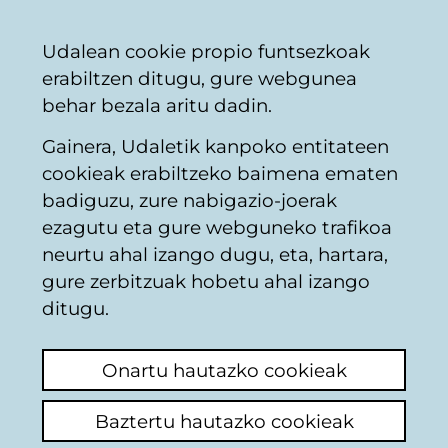
Vitoria-
Partekatu
Kon
Euskara
Udalean cookie propio funtsezkoak
Gasteizko
erabiltzen ditugu, gure webgunea
Udala
behar bezala aritu dadin.
Gainera, Udaletik kanpoko entitateen
Hondakinak birziklatzea
cookieak erabiltzeko baimena ematen
badiguzu, zure nabigazio-joerak
ezagutu eta gure webguneko trafikoa
Camiones basura
neurtu ahal izango dugu, eta, hartara,
gure zerbitzuak hobetu ahal izango
Azken iruzkina ikusi
(Noiz egina: 2025/09/01
ditugu.
13:41:30)
Onartu hautazko cookieak
Iruzkina egin
Solicito si puede ser que los camiones de
Baztertu hautazko cookieak
basura no pasen a las 23.00, 04.00 y 7.00 de