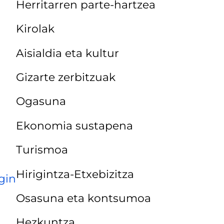
Herritarren parte-hartzea
Kirolak
Aisialdia eta kultur
Gizarte zerbitzuak
Ogasuna
Ekonomia sustapena
Turismoa
Hirigintza-Etxebizitza
gin
Osasuna eta kontsumoa
Hezkuntza