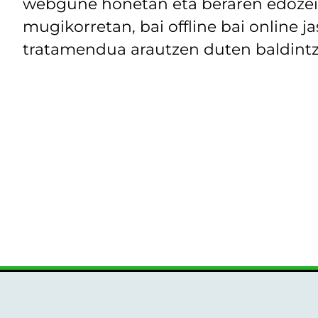
webgune honetan eta beraren edozein
mugikorretan, bai offline bai online j
tratamendua arautzen duten baldintz