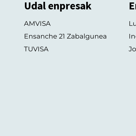
Udal enpresak
E
AMVISA
L
Ensanche 21 Zabalgunea
In
TUVISA
Jo