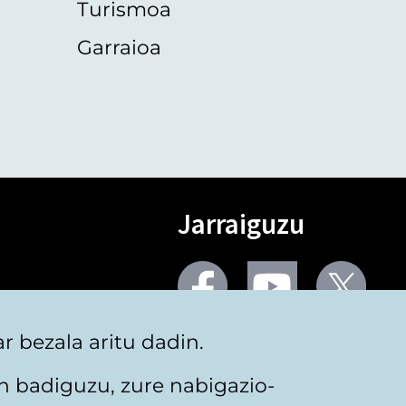
Turismoa
Garraioa
Jarraiguzu
Facebook
Youtube
Twit
 bezala aritu dadin.
Sare gehiago
n badiguzu, zure nabigazio-