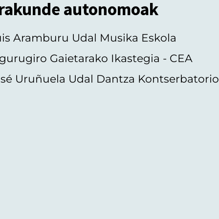
rakunde autonomoak
uis Aramburu Udal Musika Eskola
gurugiro Gaietarako Ikastegia - CEA
sé Uruñuela Udal Dantza Kontserbatori