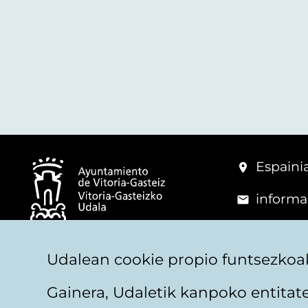
Espainia
informa
+34 945
© Vitoria-Gasteizko Udala
Udalean cookie propio funtsezkoak
Gainera, Udaletik kanpoko entita