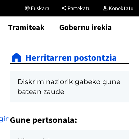
Euskara
Partekatu
Konektatu
Tramiteak
Gobernu irekia
Herritarren postontzia
Diskriminaziorik gabeko gune
batean zaude
Gune pertsonala:
gin