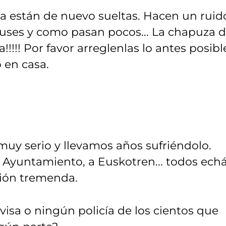
ia están de nuevo sueltas. Hacen un ruid
buses y como pasan pocos... La chapuza 
!!!! Por favor arreglenlas lo antes posibl
 en casa.
muy serio y llevamos años sufriéndolo.
Ayuntamiento, a Euskotren... todos echá
sión tremenda.
sa o ningún policía de los cientos que