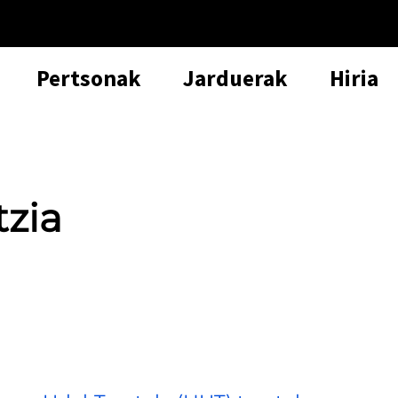
Pertsonak
Jarduerak
Hiria
tzia