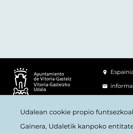
Espainia
informa
+34 945
© Vitoria-Gasteizko Udala
Udalean cookie propio funtsezkoak
Gainera, Udaletik kanpoko entita