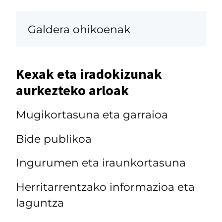
Galdera ohikoenak
Kexak eta iradokizunak
aurkezteko arloak
Mugikortasuna eta garraioa
Bide publikoa
Ingurumen eta iraunkortasuna
Herritarrentzako informazioa eta
laguntza