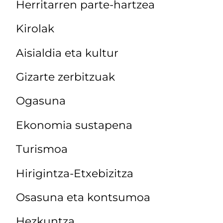
Herritarren parte-hartzea
Kirolak
Aisialdia eta kultur
Gizarte zerbitzuak
Ogasuna
Ekonomia sustapena
Turismoa
Hirigintza-Etxebizitza
Osasuna eta kontsumoa
Hezkuntza