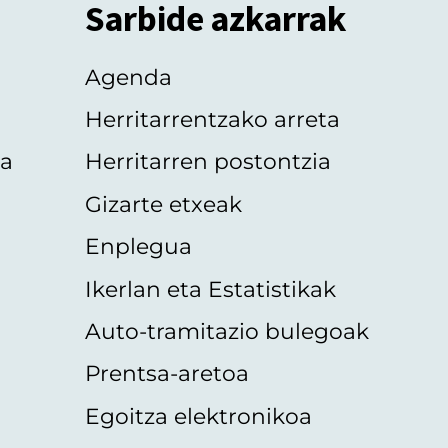
Sarbide azkarrak
Agenda
Herritarrentzako arreta
oa
Herritarren postontzia
Gizarte etxeak
Enplegua
Ikerlan eta Estatistikak
Auto-tramitazio bulegoak
Prentsa-aretoa
Egoitza elektronikoa