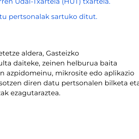
rren Udal-Txartela (HUT) txartela.
datu pertsonalak sartuko ditut.
tetze aldera, Gasteizko
lta daiteke, zeinen helburua baita
 azpidomeinu, mikrosite edo aplikazio
asotzen diren datu pertsonalen bilketa et
ak ezagutaraztea.