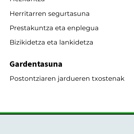
Herritarren segurtasuna
Prestakuntza eta enplegua
Bizikidetza eta lankidetza
Gardentasuna
Postontziaren jardueren txostenak