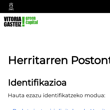
Vitoria-
Gasteizko
Udala
Herritarren Poston
Identifikazioa
Hauta ezazu identifikatzeko modua: