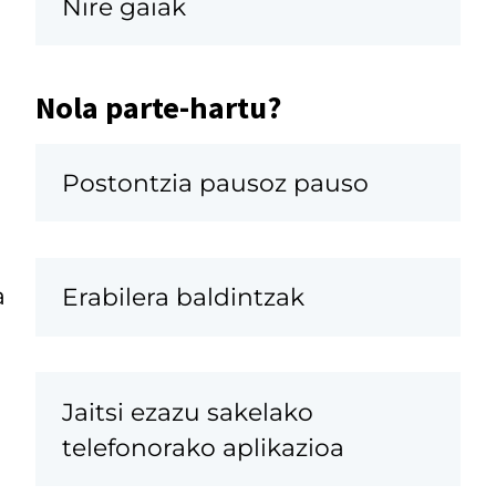
Nire gaiak
Nola parte-hartu?
Postontzia pausoz pauso
a
Erabilera baldintzak
Jaitsi ezazu sakelako
telefonorako aplikazioa