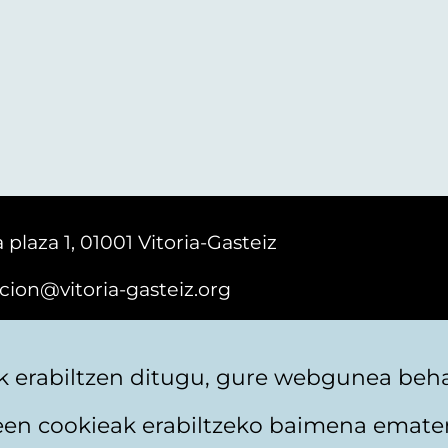
 plaza 1, 01001 Vitoria-Gasteiz
cion@vitoria-gasteiz.org
161616
 erabiltzen ditugu, gure webgunea behar
teen cookieak erabiltzeko baimena emate