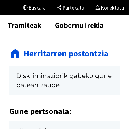
Euskara
Partekatu
Konektatu
Tramiteak
Gobernu irekia
Herritarren postontzia
Diskriminaziorik gabeko gune
batean zaude
Gune pertsonala: