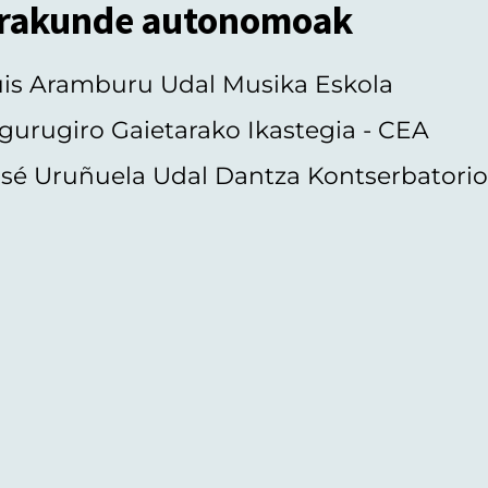
rakunde autonomoak
uis Aramburu Udal Musika Eskola
gurugiro Gaietarako Ikastegia - CEA
sé Uruñuela Udal Dantza Kontserbatori