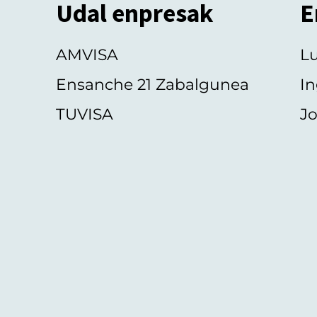
Udal enpresak
E
AMVISA
L
Ensanche 21 Zabalgunea
In
TUVISA
Jo