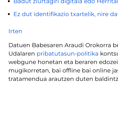
Badut ziurtagiri digitala edo Herrita
Ez dut identifikazio txartelik, nire 
Irten
Datuen Babesaren Araudi Orokorra be
Udalaren
pribatutasun-politika
kontsu
webgune honetan eta beraren edozein
mugikorretan, bai offline bai online j
tratamendua arautzen duten baldintz