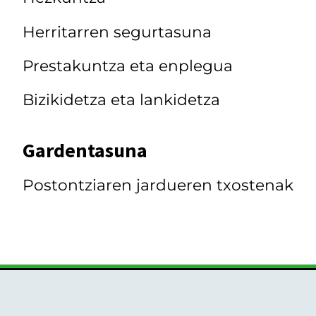
Herritarren segurtasuna
Prestakuntza eta enplegua
Bizikidetza eta lankidetza
Gardentasuna
Postontziaren jardueren txostenak