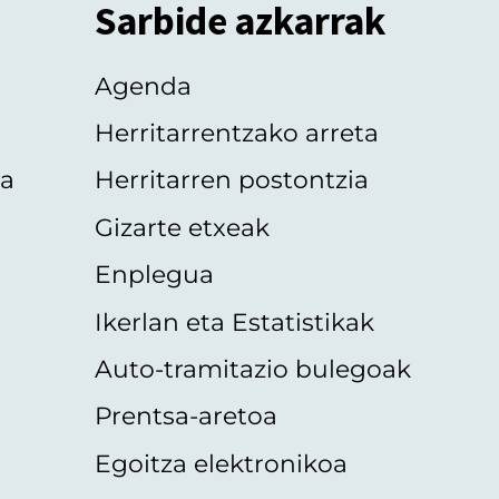
Sarbide azkarrak
Agenda
Herritarrentzako arreta
oa
Herritarren postontzia
Gizarte etxeak
Enplegua
Ikerlan eta Estatistikak
Auto-tramitazio bulegoak
Prentsa-aretoa
Egoitza elektronikoa