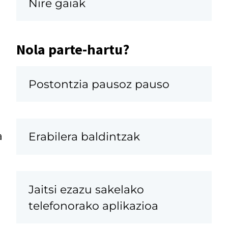
Nire gaiak
Nola parte-hartu?
Postontzia pausoz pauso
a
Erabilera baldintzak
Jaitsi ezazu sakelako
telefonorako aplikazioa