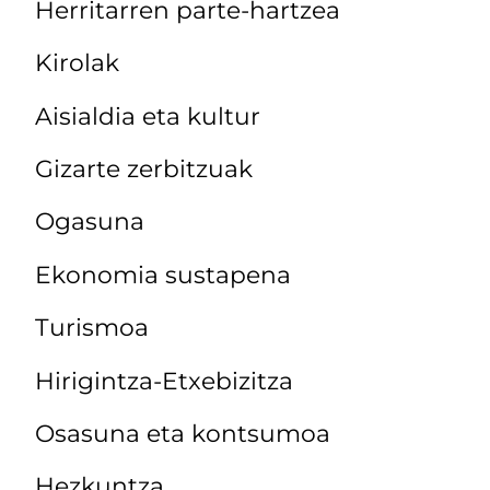
Herritarren parte-hartzea
Kirolak
Aisialdia eta kultur
Gizarte zerbitzuak
Ogasuna
Ekonomia sustapena
Turismoa
Hirigintza-Etxebizitza
Osasuna eta kontsumoa
Hezkuntza