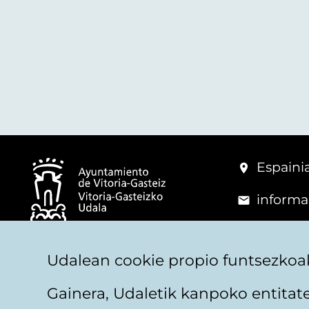
Espainia
informa
+34 945
© Vitoria-Gasteizko Udala
Udalean cookie propio funtsezkoak
Gainera, Udaletik kanpoko entita