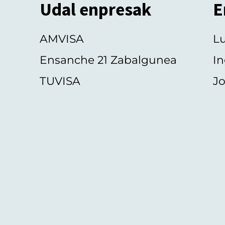
Udal enpresak
E
AMVISA
L
Ensanche 21 Zabalgunea
In
TUVISA
Jo