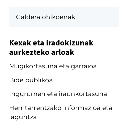
Galdera ohikoenak
Kexak eta iradokizunak
aurkezteko arloak
Mugikortasuna eta garraioa
Bide publikoa
Ingurumen eta iraunkortasuna
Herritarrentzako informazioa eta
laguntza