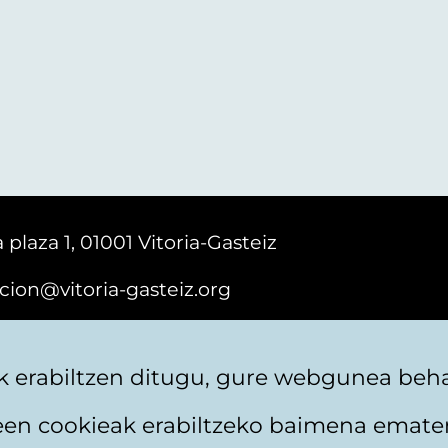
 plaza 1, 01001 Vitoria-Gasteiz
cion@vitoria-gasteiz.org
161616
 erabiltzen ditugu, gure webgunea behar
teen cookieak erabiltzeko baimena emate