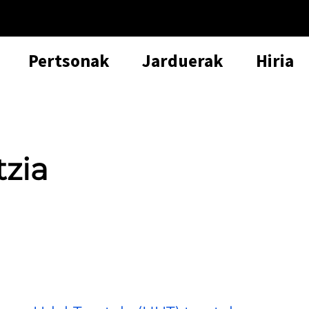
Pertsonak
Jarduerak
Hiria
tzia