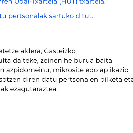
rren Udal-Txartela (HUT) txartela.
datu pertsonalak sartuko ditut.
tetze aldera, Gasteizko
lta daiteke, zeinen helburua baita
 azpidomeinu, mikrosite edo aplikazio
asotzen diren datu pertsonalen bilketa et
ak ezagutaraztea.