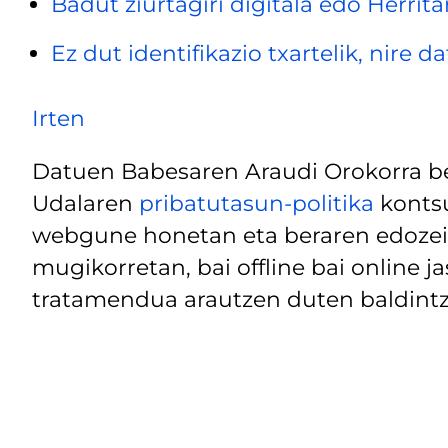
Badut ziurtagiri digitala edo Herrita
Ez dut identifikazio txartelik, nire 
Irten
Datuen Babesaren Araudi Orokorra be
Udalaren
pribatutasun-politika
kontsu
webgune honetan eta beraren edozein
mugikorretan, bai offline bai online j
tratamendua arautzen duten baldintz