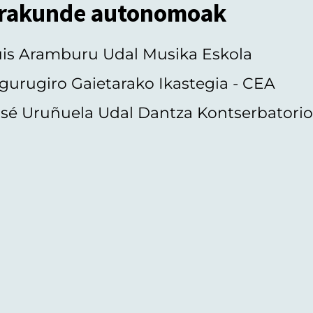
rakunde autonomoak
uis Aramburu Udal Musika Eskola
gurugiro Gaietarako Ikastegia - CEA
sé Uruñuela Udal Dantza Kontserbatori