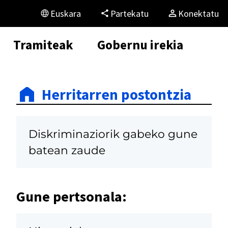
Euskara
Partekatu
Konektatu
Tramiteak
Gobernu irekia
Herritarren postontzia
Diskriminaziorik gabeko gune
batean zaude
Gune pertsonala: