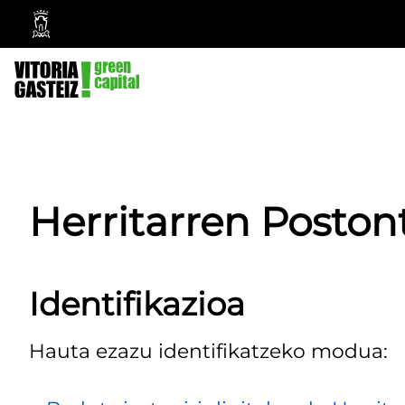
Vitoria-
Gasteizko
Udala
Herritarren Poston
Identifikazioa
Hauta ezazu identifikatzeko modua: