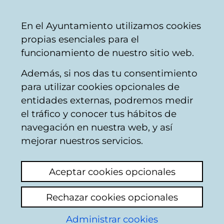
Ayuntamiento
Compartir
Con
Castellano
En el Ayuntamiento utilizamos cookies
Vitoria-
propias esenciales para el
Gasteiz
funcionamiento de nuestro sitio web.
Además, si nos das tu consentimiento
Información y asesoramiento para
para utilizar cookies opcionales de
jóvenes
entidades externas, podremos medir
el tráfico y conocer tus hábitos de
navegación en nuestra web, y así
Página web:
mejorar nuestros servicios.
DiversiArte. Mural
Aceptar cookies opcionales
colaborativo por la
diversidad
Rechazar cookies opcionales
Administrar cookies