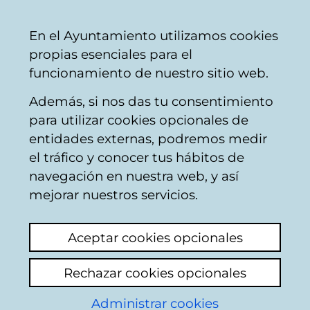
Ayuntamiento
Compartir
Con
Castellano
En el Ayuntamiento utilizamos cookies
Vitoria-
propias esenciales para el
Gasteiz
funcionamiento de nuestro sitio web.
Además, si nos das tu consentimiento
para utilizar cookies opcionales de
Buzón Ciudadano
entidades externas, podremos medir
el tráfico y conocer tus hábitos de
navegación en nuestra web, y así
Identificación
mejorar nuestros servicios.
Seleccione el modo de identificación:
Aceptar cookies opcionales
Dispongo de un certificado digital o de
Rechazar cookies opcionales
una tarjeta Tarjeta Municipal Ciudadana
(TMC).
Administrar cookies