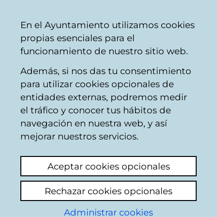
Ayuntamiento
Compartir
Con
Castellano
En el Ayuntamiento utilizamos cookies
Vitoria-
propias esenciales para el
Gasteiz
funcionamiento de nuestro sitio web.
Además, si nos das tu consentimiento
para utilizar cookies opcionales de
Buzón Ciudadano
entidades externas, podremos medir
el tráfico y conocer tus hábitos de
navegación en nuestra web, y así
Identificación
mejorar nuestros servicios.
Seleccione el modo de identificación:
Aceptar cookies opcionales
Dispongo de un certificado digital o de
Rechazar cookies opcionales
una tarjeta Tarjeta Municipal Ciudadana
(TMC).
Administrar cookies