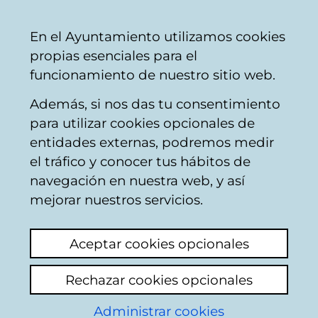
Ayuntamiento
Compartir
Con
Castellano
En el Ayuntamiento utilizamos cookies
Vitoria-
propias esenciales para el
Gasteiz
funcionamiento de nuestro sitio web.
Además, si nos das tu consentimiento
Moverse en bicicleta
para utilizar cookies opcionales de
entidades externas, podremos medir
el tráfico y conocer tus hábitos de
Nuevo aparcabicis
navegación en nuestra web, y así
mejorar nuestros servicios.
Ver último comentario
(añadido 20/01/2026
10:20:25)
Aceptar cookies opcionales
Añadir comentario
Rechazar cookies opcionales
Hola, solicito un nuevo aparcabicis cerca del
Administrar cookies