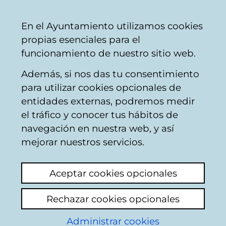
Ayuntamiento
Compartir
Con
Castellano
En el Ayuntamiento utilizamos cookies
Vitoria-
propias esenciales para el
Gasteiz
funcionamiento de nuestro sitio web.
Además, si nos das tu consentimiento
Retirada de vehículos
para utilizar cookies opcionales de
entidades externas, podremos medir
el tráfico y conocer tus hábitos de
Vehículo Abandonado
navegación en nuestra web, y así
mejorar nuestros servicios.
Añadir comentario
Aceptar cookies opcionales
Existe un vehículo abandonado en la
Avenida del Cantabrico 11, a la altura de Kiroa
Rechazar cookies opcionales
Automátic dirección Oeste; del Burger King
al McDonald's en el lado izquierdo de la
Administrar cookies