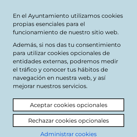
Ayuntamiento
Compartir
Con
Castellano
En el Ayuntamiento utilizamos cookies
Vitoria-
propias esenciales para el
Gasteiz
funcionamiento de nuestro sitio web.
Además, si nos das tu consentimiento
para utilizar cookies opcionales de
Buzón Ciudadano
entidades externas, podremos medir
el tráfico y conocer tus hábitos de
navegación en nuestra web, y así
Identificación
mejorar nuestros servicios.
Seleccione el modo de identificación:
Aceptar cookies opcionales
Dispongo de un certificado digital o de
Rechazar cookies opcionales
una tarjeta Tarjeta Municipal Ciudadana
(TMC).
Administrar cookies