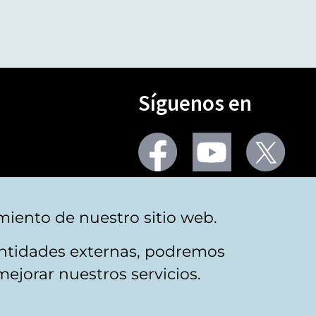
Síguenos en
Seguir
Seguir
Segu
en
en
en
facebook
youtube
X
(Twi
Más redes
miento de nuestro sitio web.
 entidades externas, podremos
mejorar nuestros servicios.