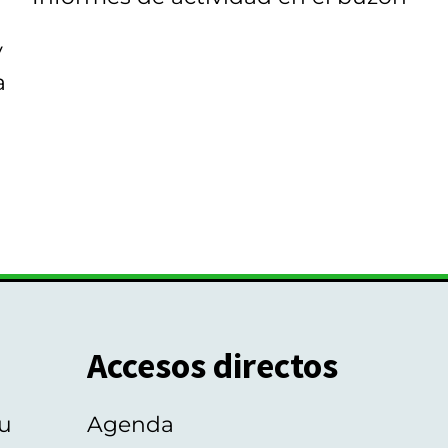
y
a
Accesos directos
u
Agenda