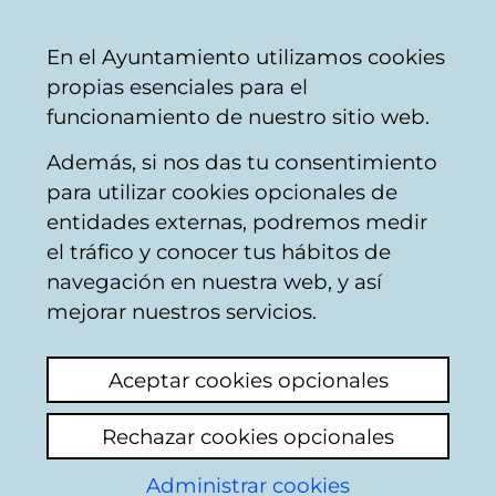
Ayuntamiento
Compartir
Con
Castellano
En el Ayuntamiento utilizamos cookies
Vitoria-
propias esenciales para el
Gasteiz
funcionamiento de nuestro sitio web.
Además, si nos das tu consentimiento
Comercio y hostelería
para utilizar cookies opcionales de
entidades externas, podremos medir
el tráfico y conocer tus hábitos de
MERCADO
navegación en nuestra web, y así
NAPOLEÓNICO DE
mejorar nuestros servicios.
VITORIA
Aceptar cookies opcionales
Ver último comentario
(añadido 01/04/2026
Rechazar cookies opcionales
11:05:03)
Administrar cookies