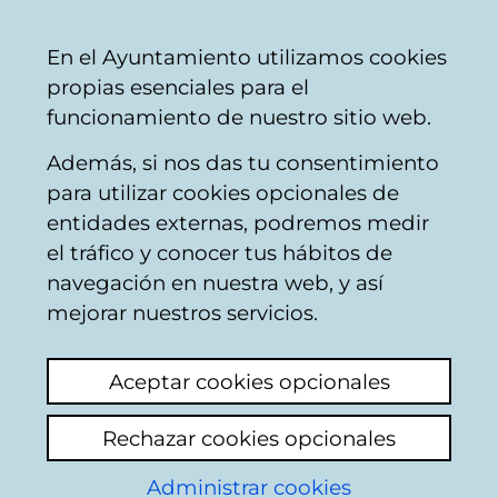
Ayuntamiento
Compartir
Con
Castellano
En el Ayuntamiento utilizamos cookies
Vitoria-
propias esenciales para el
Gasteiz
funcionamiento de nuestro sitio web.
Además, si nos das tu consentimiento
para utilizar cookies opcionales de
Buzón Ciudadano
entidades externas, podremos medir
el tráfico y conocer tus hábitos de
navegación en nuestra web, y así
Identificación
mejorar nuestros servicios.
Seleccione el modo de identificación:
Aceptar cookies opcionales
Dispongo de un certificado digital o de
Rechazar cookies opcionales
una tarjeta Tarjeta Municipal Ciudadana
(TMC).
Administrar cookies