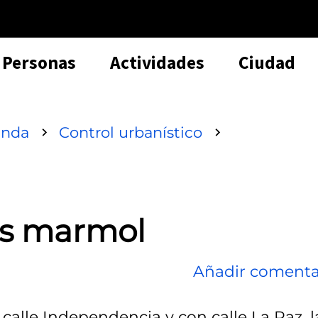
Personas
Actividades
Ciudad
enda
Control urbanístico
as marmol
Añadir comenta
 calle Independencia y con calle La Paz, l