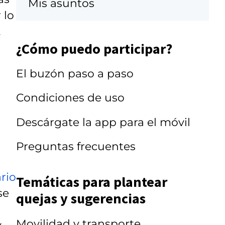
Mis asuntos
 lo
.
¿Cómo puedo participar?
a
El buzón paso a paso
Condiciones de uso
Descárgate la app para el móvil
Preguntas frecuentes
rio
Temáticas para plantear
se
quejas y sugerencias
Movilidad y transporte
y