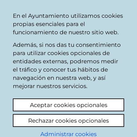
Ayuntamiento
Compartir
Con
Castellano
En el Ayuntamiento utilizamos cookies
Vitoria-
propias esenciales para el
Gasteiz
funcionamiento de nuestro sitio web.
Además, si nos das tu consentimiento
para utilizar cookies opcionales de
Buzón Ciudadano
entidades externas, podremos medir
el tráfico y conocer tus hábitos de
navegación en nuestra web, y así
Identificación
mejorar nuestros servicios.
Seleccione el modo de identificación:
Aceptar cookies opcionales
Dispongo de un certificado digital o de
Rechazar cookies opcionales
una tarjeta Tarjeta Municipal Ciudadana
(TMC).
Administrar cookies