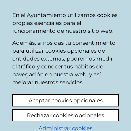
Ayuntamiento
Compartir
Con
Castellano
En el Ayuntamiento utilizamos cookies
Vitoria-
propias esenciales para el
Gasteiz
funcionamiento de nuestro sitio web.
Además, si nos das tu consentimiento
para utilizar cookies opcionales de
Buzón Ciudadano
entidades externas, podremos medir
el tráfico y conocer tus hábitos de
navegación en nuestra web, y así
Identificación
mejorar nuestros servicios.
Seleccione el modo de identificación:
Aceptar cookies opcionales
Dispongo de un certificado digital o de
Rechazar cookies opcionales
una tarjeta Tarjeta Municipal Ciudadana
(TMC).
Administrar cookies