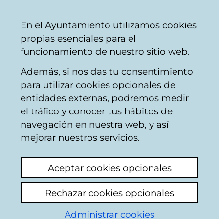
Ayuntamiento
Compartir
Con
Castellano
En el Ayuntamiento utilizamos cookies
Vitoria-
propias esenciales para el
Gasteiz
funcionamiento de nuestro sitio web.
Además, si nos das tu consentimiento
para utilizar cookies opcionales de
Buzón Ciudadano
entidades externas, podremos medir
el tráfico y conocer tus hábitos de
navegación en nuestra web, y así
Identificación
mejorar nuestros servicios.
Seleccione el modo de identificación:
Aceptar cookies opcionales
Dispongo de un certificado digital o de
Rechazar cookies opcionales
una tarjeta Tarjeta Municipal Ciudadana
(TMC).
Administrar cookies