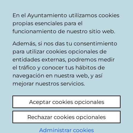
Ayuntamiento
Compartir
Con
Castellano
En el Ayuntamiento utilizamos cookies
Vitoria-
propias esenciales para el
Gasteiz
funcionamiento de nuestro sitio web.
Además, si nos das tu consentimiento
para utilizar cookies opcionales de
Buzón Ciudadano
entidades externas, podremos medir
el tráfico y conocer tus hábitos de
navegación en nuestra web, y así
Identificación
mejorar nuestros servicios.
Seleccione el modo de identificación:
Aceptar cookies opcionales
Dispongo de un certificado digital o de
Rechazar cookies opcionales
una tarjeta Tarjeta Municipal Ciudadana
(TMC).
Administrar cookies