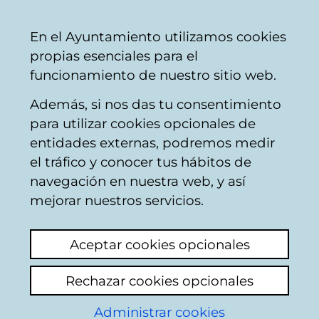
Ayuntamiento
Compartir
Con
Castellano
En el Ayuntamiento utilizamos cookies
Vitoria-
propias esenciales para el
Gasteiz
funcionamiento de nuestro sitio web.
Además, si nos das tu consentimiento
para utilizar cookies opcionales de
Buzón Ciudadano
entidades externas, podremos medir
el tráfico y conocer tus hábitos de
navegación en nuestra web, y así
Identificación
mejorar nuestros servicios.
Seleccione el modo de identificación:
Aceptar cookies opcionales
Dispongo de un certificado digital o de
Rechazar cookies opcionales
una tarjeta Tarjeta Municipal Ciudadana
(TMC).
Administrar cookies