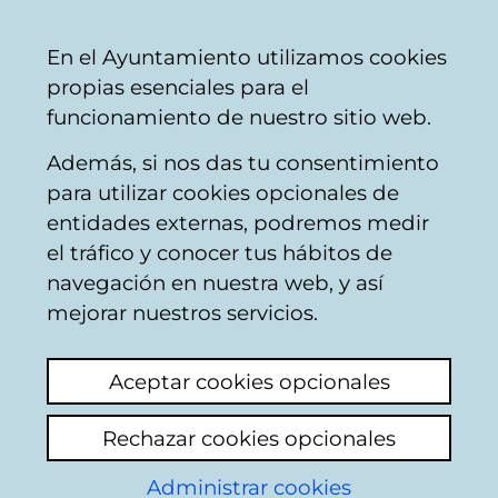
Ayuntamiento
Compartir
Con
Castellano
En el Ayuntamiento utilizamos cookies
Vitoria-
propias esenciales para el
Gasteiz
funcionamiento de nuestro sitio web.
Además, si nos das tu consentimiento
para utilizar cookies opcionales de
Buzón Ciudadano
entidades externas, podremos medir
el tráfico y conocer tus hábitos de
navegación en nuestra web, y así
Identificación
mejorar nuestros servicios.
Seleccione el modo de identificación:
Aceptar cookies opcionales
Dispongo de un certificado digital o de
Rechazar cookies opcionales
una tarjeta Tarjeta Municipal Ciudadana
(TMC).
Administrar cookies