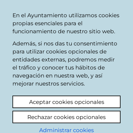
Ayuntamiento
Compartir
Con
Castellano
En el Ayuntamiento utilizamos cookies
Vitoria-
propias esenciales para el
Gasteiz
funcionamiento de nuestro sitio web.
Además, si nos das tu consentimiento
para utilizar cookies opcionales de
Buzón Ciudadano
entidades externas, podremos medir
el tráfico y conocer tus hábitos de
navegación en nuestra web, y así
Identificación
mejorar nuestros servicios.
Seleccione el modo de identificación:
Aceptar cookies opcionales
Dispongo de un certificado digital o de
Rechazar cookies opcionales
una tarjeta Tarjeta Municipal Ciudadana
(TMC).
Administrar cookies