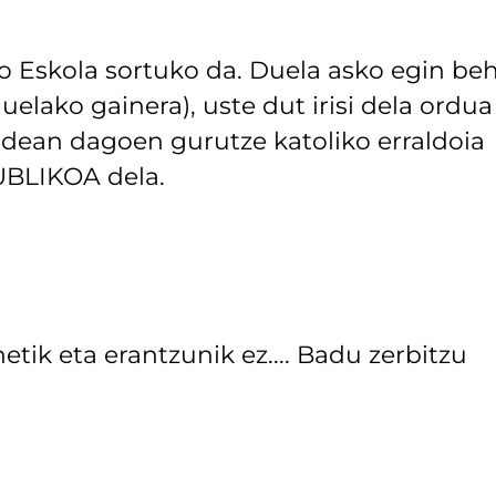
zo Eskola sortuko da. Duela asko egin be
uelako gainera), uste dut irisi dela ordua
ldean dagoen gurutze katoliko erraldoia
UBLIKOA dela.
etik eta erantzunik ez.... Badu zerbitzu