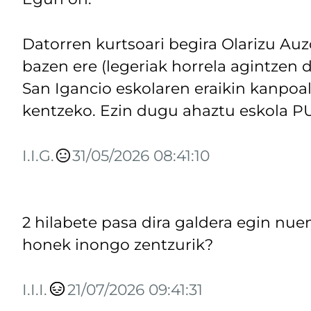
Datorren kurtsoari begira Olarizu Au
bazen ere (legeriak horrela agintzen d
San Igancio eskolaren eraikin kanpoa
kentzeko. Ezin dugu ahaztu eskola P
I.I.G.
31/05/2026 08:41:10
2 hilabete pasa dira galdera egin nuen
honek inongo zentzurik?
I.I.I.
21/07/2026 09:41:31