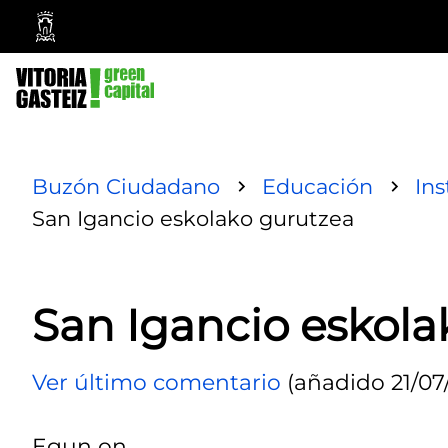
Ayuntamiento
Vitoria-
Gasteiz
Buzón Ciudadano
Educación
Ins
San Igancio eskolako gurutzea
San Igancio eskola
Ver último comentario
(añadido 21/07/
Egun on.