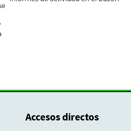
se
y
a
Accesos directos