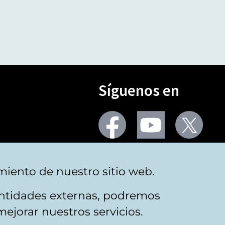
Síguenos en
Seguir
Seguir
Segu
en
en
en
facebook
youtube
X
(Twi
Más redes
miento de nuestro sitio web.
 entidades externas, podremos
mejorar nuestros servicios.