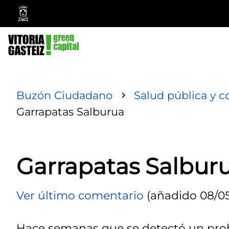
Ayuntamiento
Vitoria-
Gasteiz
Buzón Ciudadano
Salud pública y 
Garrapatas Salburua
Garrapatas Salbur
Ver último comentario
(añadido 08/05
Hace semanas que se detectó un prob