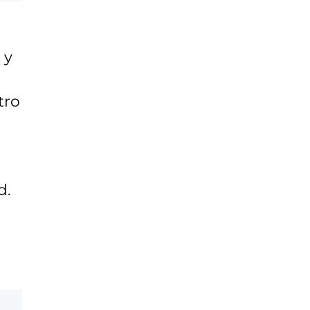
 y
tro
d.