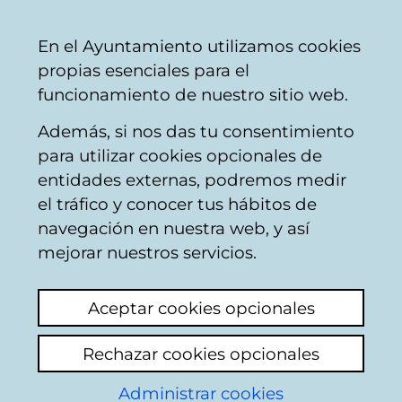
Ayuntamiento
Compartir
Con
Castellano
En el Ayuntamiento utilizamos cookies
Vitoria-
propias esenciales para el
Gasteiz
funcionamiento de nuestro sitio web.
Además, si nos das tu consentimiento
Impuestos, tasas y precios públicos
para utilizar cookies opcionales de
entidades externas, podremos medir
el tráfico y conocer tus hábitos de
Basurazo
navegación en nuestra web, y así
mejorar nuestros servicios.
Ver último comentario
(añadido 24/11/2025
08:50:05)
Aceptar cookies opcionales
Añadir comentario
Rechazar cookies opcionales
Hola quiero saber dónde puedo reclamar
contra la tasa de basuras o como tengo que
Administrar cookies