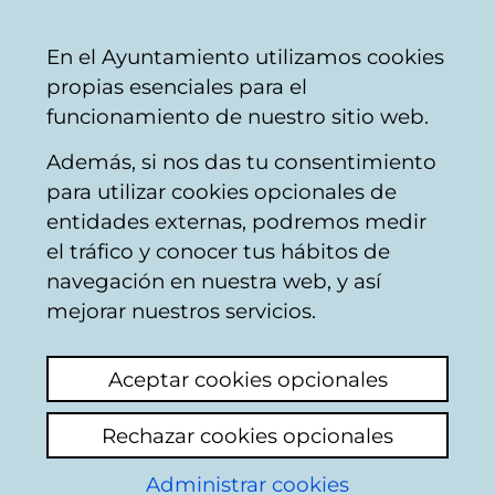
Ayuntamiento
Compartir
Con
Castellano
En el Ayuntamiento utilizamos cookies
Vitoria-
propias esenciales para el
Gasteiz
funcionamiento de nuestro sitio web.
Además, si nos das tu consentimiento
para utilizar cookies opcionales de
Buzón Ciudadano
entidades externas, podremos medir
el tráfico y conocer tus hábitos de
navegación en nuestra web, y así
Identificación
mejorar nuestros servicios.
Seleccione el modo de identificación:
Aceptar cookies opcionales
Dispongo de un certificado digital o de
Rechazar cookies opcionales
una tarjeta Tarjeta Municipal Ciudadana
(TMC).
Administrar cookies