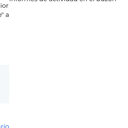
ior
" a
rio