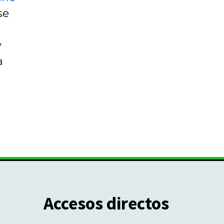
se
y
a
Accesos directos