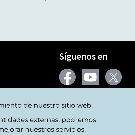
Síguenos en
Seguir
Seguir
Segu
en
en
en
facebook
youtube
X
(Twi
Más redes
miento de nuestro sitio web.
 entidades externas, podremos
mejorar nuestros servicios.