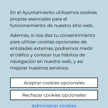
Ayuntamiento
Compartir
Con
Castellano
En el Ayuntamiento utilizamos cookies
Vitoria-
propias esenciales para el
Gasteiz
funcionamiento de nuestro sitio web.
Además, si nos das tu consentimiento
para utilizar cookies opcionales de
Buzón Ciudadano
entidades externas, podremos medir
el tráfico y conocer tus hábitos de
navegación en nuestra web, y así
Identificación
mejorar nuestros servicios.
Seleccione el modo de identificación:
Aceptar cookies opcionales
Dispongo de un certificado digital o de
Rechazar cookies opcionales
una tarjeta Tarjeta Municipal Ciudadana
(TMC).
Administrar cookies