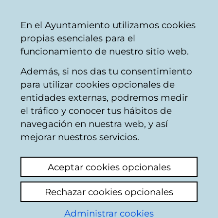
Ayuntamiento
Compartir
Con
Castellano
En el Ayuntamiento utilizamos cookies
Vitoria-
propias esenciales para el
Gasteiz
funcionamiento de nuestro sitio web.
Además, si nos das tu consentimiento
Circulación - Tráfico
para utilizar cookies opcionales de
entidades externas, podremos medir
el tráfico y conocer tus hábitos de
Carencia de
navegación en nuestra web, y así
quitanieves en el día
mejorar nuestros servicios.
de reyes
Aceptar cookies opcionales
Ver último comentario
(añadido 07/01/2026
Rechazar cookies opcionales
11:35:01)
Administrar cookies