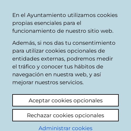
Ayuntamiento
Compartir
Con
Castellano
En el Ayuntamiento utilizamos cookies
Vitoria-
propias esenciales para el
Gasteiz
funcionamiento de nuestro sitio web.
Además, si nos das tu consentimiento
Instalaciones deportivas
para utilizar cookies opcionales de
entidades externas, podremos medir
el tráfico y conocer tus hábitos de
Escaleras piscinas de
navegación en nuestra web, y así
Ibaiondo
mejorar nuestros servicios.
Ver último comentario
(añadido 04/09/2025
Aceptar cookies opcionales
08:27:00)
Rechazar cookies opcionales
En las piscinas de Ibaiondo , las escaleras
Administrar cookies
que se utilizan tanto para bajar como para