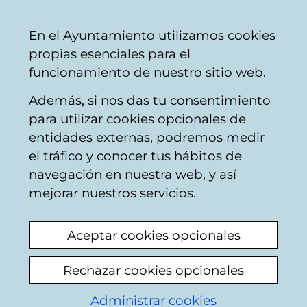
Ayuntamiento
Compartir
Con
Castellano
En el Ayuntamiento utilizamos cookies
Vitoria-
propias esenciales para el
Gasteiz
funcionamiento de nuestro sitio web.
Además, si nos das tu consentimiento
para utilizar cookies opcionales de
Buzón Ciudadano
entidades externas, podremos medir
el tráfico y conocer tus hábitos de
navegación en nuestra web, y así
Identificación
mejorar nuestros servicios.
Seleccione el modo de identificación:
Aceptar cookies opcionales
Dispongo de un certificado digital o de
Rechazar cookies opcionales
una tarjeta Tarjeta Municipal Ciudadana
(TMC).
Administrar cookies