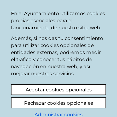
Ayuntamiento
Compartir
Con
Castellano
En el Ayuntamiento utilizamos cookies
Vitoria-
propias esenciales para el
Gasteiz
funcionamiento de nuestro sitio web.
Además, si nos das tu consentimiento
Taxis
para utilizar cookies opcionales de
entidades externas, podremos medir
el tráfico y conocer tus hábitos de
Centralita de radio
navegación en nuestra web, y así
taxis
mejorar nuestros servicios.
Ver último comentario
(añadido 16/06/2026
Aceptar cookies opcionales
12:27:36)
Rechazar cookies opcionales
Añadir comentario
Administrar cookies
Dar un toque de atención a la persona que