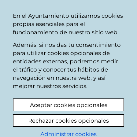
Ayuntamiento
Compartir
Con
Castellano
En el Ayuntamiento utilizamos cookies
Vitoria-
propias esenciales para el
Gasteiz
funcionamiento de nuestro sitio web.
Además, si nos das tu consentimiento
Euskera
para utilizar cookies opcionales de
entidades externas, podremos medir
el tráfico y conocer tus hábitos de
¿Por qué las
navegación en nuestra web, y así
actividades de
mejorar nuestros servicios.
Izaskun Arrue
Aceptar cookies opcionales
Kulturgunea no
Rechazar cookies opcionales
aparecen en la
Administrar cookies