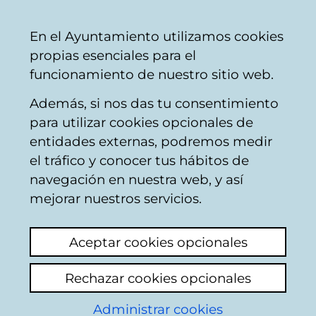
Ayuntamiento
Compartir
Con
Castellano
En el Ayuntamiento utilizamos cookies
Vitoria-
propias esenciales para el
Gasteiz
funcionamiento de nuestro sitio web.
Además, si nos das tu consentimiento
para utilizar cookies opcionales de
Buzón Ciudadano
entidades externas, podremos medir
el tráfico y conocer tus hábitos de
navegación en nuestra web, y así
Identificación
mejorar nuestros servicios.
Seleccione el modo de identificación:
Aceptar cookies opcionales
Dispongo de un certificado digital o de
Rechazar cookies opcionales
una tarjeta Tarjeta Municipal Ciudadana
(TMC).
Administrar cookies