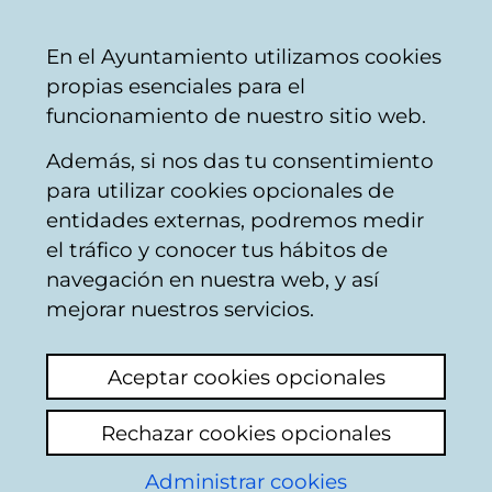
Ayuntamiento
Compartir
Con
Castellano
En el Ayuntamiento utilizamos cookies
Vitoria-
propias esenciales para el
Gasteiz
funcionamiento de nuestro sitio web.
Además, si nos das tu consentimiento
Personas mayores
para utilizar cookies opcionales de
entidades externas, podremos medir
el tráfico y conocer tus hábitos de
Servicio peluquería
navegación en nuestra web, y así
Bizan San Martín
mejorar nuestros servicios.
Ver último comentario
(añadido 13/04/2026
Aceptar cookies opcionales
09:00:40)
Rechazar cookies opcionales
Añadir comentario
Administrar cookies