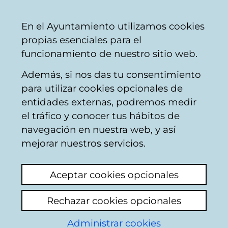
Ayuntamiento
Compartir
Con
Castellano
En el Ayuntamiento utilizamos cookies
Vitoria-
propias esenciales para el
Gasteiz
funcionamiento de nuestro sitio web.
Además, si nos das tu consentimiento
para utilizar cookies opcionales de
Buzón Ciudadano
entidades externas, podremos medir
el tráfico y conocer tus hábitos de
navegación en nuestra web, y así
Identificación
mejorar nuestros servicios.
Seleccione el modo de identificación:
Aceptar cookies opcionales
Dispongo de un certificado digital o de
Rechazar cookies opcionales
una tarjeta Tarjeta Municipal Ciudadana
(TMC).
Administrar cookies