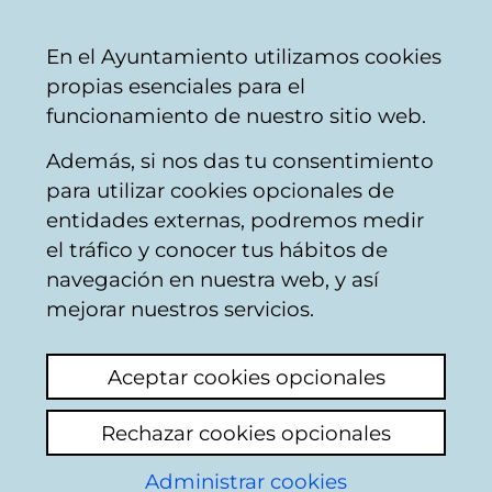
Ayuntamiento
Compartir
Con
Castellano
En el Ayuntamiento utilizamos cookies
Vitoria-
propias esenciales para el
Gasteiz
funcionamiento de nuestro sitio web.
Además, si nos das tu consentimiento
para utilizar cookies opcionales de
Buzón Ciudadano
entidades externas, podremos medir
el tráfico y conocer tus hábitos de
navegación en nuestra web, y así
Identificación
mejorar nuestros servicios.
Seleccione el modo de identificación:
Aceptar cookies opcionales
Dispongo de un certificado digital o de
Rechazar cookies opcionales
una tarjeta Tarjeta Municipal Ciudadana
(TMC).
Administrar cookies