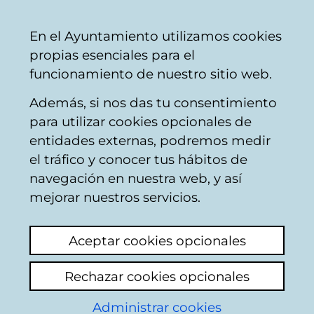
Ayuntamiento
Compartir
Con
Castellano
En el Ayuntamiento utilizamos cookies
Vitoria-
propias esenciales para el
Gasteiz
funcionamiento de nuestro sitio web.
Además, si nos das tu consentimiento
Planeamiento de la ciudad
para utilizar cookies opcionales de
entidades externas, podremos medir
el tráfico y conocer tus hábitos de
CORONACION
navegación en nuestra web, y así
mejorar nuestros servicios.
Ver último comentario
(añadido 21/04/2025
22:12:50)
Aceptar cookies opcionales
Añadir comentario
Rechazar cookies opcionales
Alguna novedad, alguna propuesta seria
Administrar cookies