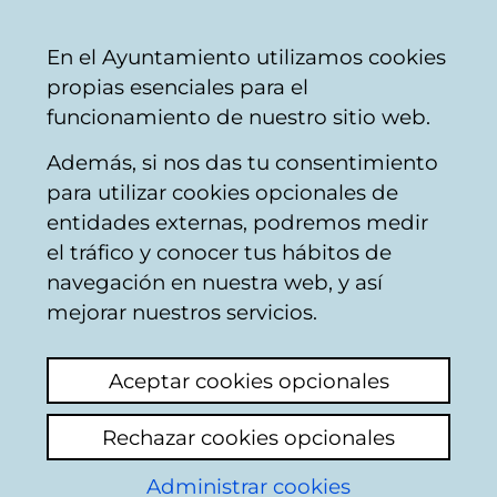
Ayuntamiento
Compartir
Con
Castellano
En el Ayuntamiento utilizamos cookies
Vitoria-
propias esenciales para el
Gasteiz
funcionamiento de nuestro sitio web.
Además, si nos das tu consentimiento
para utilizar cookies opcionales de
Buzón Ciudadano
entidades externas, podremos medir
el tráfico y conocer tus hábitos de
navegación en nuestra web, y así
Identificación
mejorar nuestros servicios.
Seleccione el modo de identificación:
Aceptar cookies opcionales
Dispongo de un certificado digital o de
Rechazar cookies opcionales
una tarjeta Tarjeta Municipal Ciudadana
(TMC).
Administrar cookies