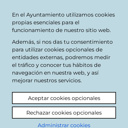
Ayuntamiento
Compartir
Con
Castellano
En el Ayuntamiento utilizamos cookies
Vitoria-
propias esenciales para el
Gasteiz
funcionamiento de nuestro sitio web.
Además, si nos das tu consentimiento
Limpieza pública
para utilizar cookies opcionales de
entidades externas, podremos medir
el tráfico y conocer tus hábitos de
Calzada super sucia
navegación en nuestra web, y así
de barro
mejorar nuestros servicios.
Ver último comentario
(añadido 10/02/2025
Aceptar cookies opcionales
08:25:03)
Rechazar cookies opcionales
Esta semana y la pasada, a consecuencia de
Administrar cookies
las obras en el edificio de la calle Gabriel