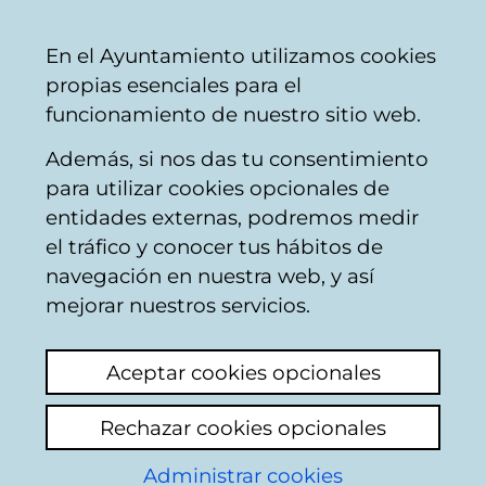
Ayuntamiento
Compartir
Con
Castellano
En el Ayuntamiento utilizamos cookies
Vitoria-
propias esenciales para el
Gasteiz
funcionamiento de nuestro sitio web.
Además, si nos das tu consentimiento
para utilizar cookies opcionales de
Buzón Ciudadano
entidades externas, podremos medir
el tráfico y conocer tus hábitos de
navegación en nuestra web, y así
Identificación
mejorar nuestros servicios.
Seleccione el modo de identificación:
Aceptar cookies opcionales
Dispongo de un certificado digital o de
Rechazar cookies opcionales
una tarjeta Tarjeta Municipal Ciudadana
(TMC).
Administrar cookies