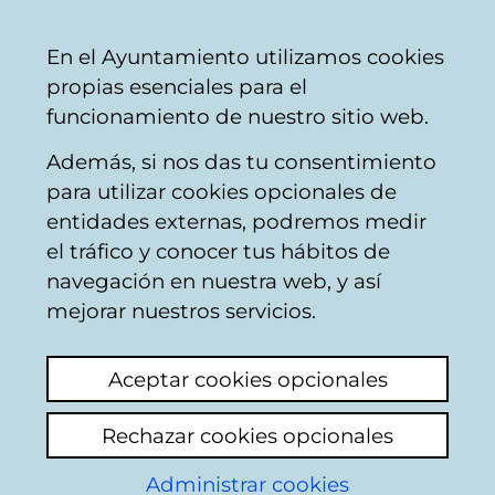
Ayuntamiento
Compartir
Con
Castellano
En el Ayuntamiento utilizamos cookies
Vitoria-
propias esenciales para el
Gasteiz
funcionamiento de nuestro sitio web.
Además, si nos das tu consentimiento
TUVISA. Autobuses urbanos
para utilizar cookies opcionales de
entidades externas, podremos medir
el tráfico y conocer tus hábitos de
confort interior buses
navegación en nuestra web, y así
mejorar nuestros servicios.
Ver último comentario
(añadido 19/12/2024
13:40:00)
Aceptar cookies opcionales
Añadir comentario
Rechazar cookies opcionales
no hay un confort climático dentro de los
autobuses de tuvisa. en algunos autobuses
Administrar cookies