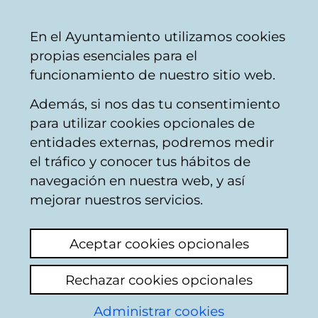
Ayuntamiento
Compartir
Con
Castellano
En el Ayuntamiento utilizamos cookies
Vitoria-
propias esenciales para el
Gasteiz
funcionamiento de nuestro sitio web.
Además, si nos das tu consentimiento
para utilizar cookies opcionales de
Buzón Ciudadano
entidades externas, podremos medir
el tráfico y conocer tus hábitos de
navegación en nuestra web, y así
Identificación
mejorar nuestros servicios.
Seleccione el modo de identificación:
Aceptar cookies opcionales
Dispongo de un certificado digital o de
Rechazar cookies opcionales
una tarjeta Tarjeta Municipal Ciudadana
(TMC).
Administrar cookies