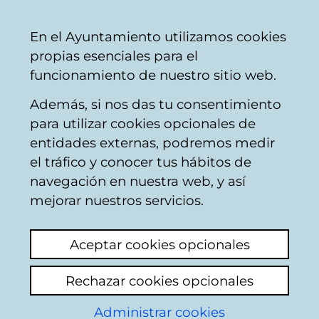
Ayuntamiento
Compartir
Con
Castellano
En el Ayuntamiento utilizamos cookies
Vitoria-
propias esenciales para el
Gasteiz
funcionamiento de nuestro sitio web.
Además, si nos das tu consentimiento
para utilizar cookies opcionales de
Buzón Ciudadano
entidades externas, podremos medir
el tráfico y conocer tus hábitos de
navegación en nuestra web, y así
Identificación
mejorar nuestros servicios.
Seleccione el modo de identificación:
Aceptar cookies opcionales
Dispongo de un certificado digital o de
Rechazar cookies opcionales
una tarjeta Tarjeta Municipal Ciudadana
(TMC).
Administrar cookies