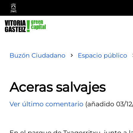
Ayuntamiento
Vitoria-
Gasteiz
Buzón Ciudadano
Espacio público
Aceras salvajes
Ver último comentario
(añadido 03/12/
En el parque de Txagorritxu, junto a la