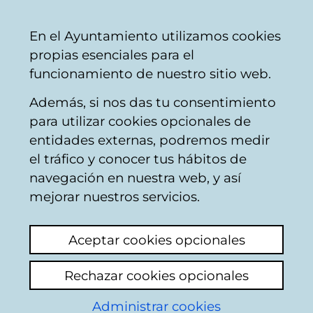
Ayuntamiento
Compartir
Con
Castellano
En el Ayuntamiento utilizamos cookies
Vitoria-
propias esenciales para el
Gasteiz
funcionamiento de nuestro sitio web.
Además, si nos das tu consentimiento
Ocupación de la vía pública
para utilizar cookies opcionales de
entidades externas, podremos medir
el tráfico y conocer tus hábitos de
QUEJA VADO
navegación en nuestra web, y así
MOTOCICLETAS C/
mejorar nuestros servicios.
VALLADOLID Nº3
Aceptar cookies opcionales
Ver último comentario
(añadido 07/05/2026
Rechazar cookies opcionales
08:58:55)
Administrar cookies